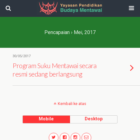
Pencapaian › Mei, 2017
30/05/2017
Program Suku Mentawai secara
resmi sedang berlangsung
Kembali ke atas
Mobile
Desktop