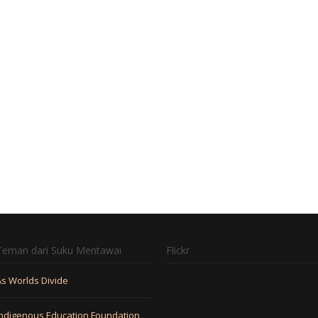
Teman dari Suku Mentawai
Flickr
As Worlds Divide
Indigenous Education Foundation