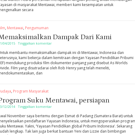
Yayasan di masyarakat Mentawai, memberi kami kesempatan untuk
mengenalkan secara
ilm
,
Mentawai
,
Pengumuman
Memaksimalkan Dampak Dari Kami
1/04/2015
·
Tinggalkan komentar
Untuk membantu memaksimalkan dampak ini di Mentawai, Indonesia dan
seterusnya, kami bekerja dalam kemitraan dengan Yayasan Pendidikan Pribumi
(IEF) mendukung produksi film dokumenter panjang yang disebut As Worlds
ivide. Film yang disutradarai oleh Rob Henry yang telah meneliti,
mendokumentasikan, dan
Budaya
,
Program Masyarakat
Program Suku Mentawai, persiapan
3/12/2014
·
Tinggalkan komentar
Awal November saya bertemu dengan Esmat di Padang (Sumatera Barat) untuk
menyelesaikan pendaftaran Yayasan Indonesia, untuk mengoperasikan progra
uku Mentawai. Yakni, ‘Yayasan Pendidikan global Pribumi Indonesia’. Sekarang
udah lengkap. Tak lain juga berkat bantuan Yeni dan Lizzie dan bimbingan