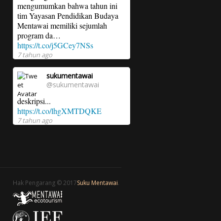
mengumumkan bahwa tahun ini
tim Yayasan Pendidikan Budaya
Mentawai memiliki sejumlah
program da…
https://t.co/j5GCey7NSs
7 tahun ago
sukumentawai
@sukumentawai
deskripsi...
https://t.co/lhgXMTDQKE
7 tahun ago
Hak Pengarang © 2017
Suku Mentawai
.