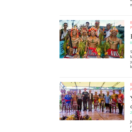
0
M
y
k
2
J