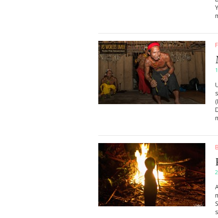
F
1
D
2
S
s