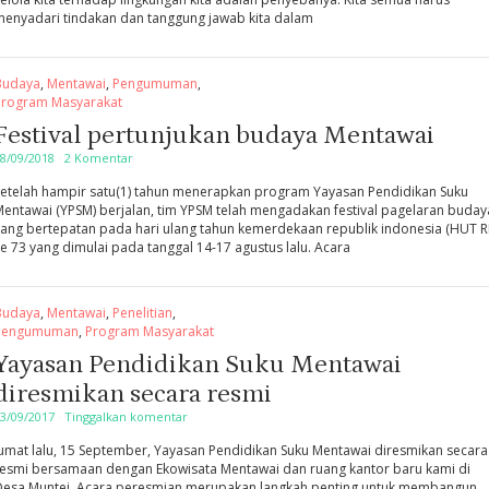
menyadari tindakan dan tanggung jawab kita dalam
Budaya
,
Mentawai
,
Pengumuman
,
Program Masyarakat
Festival pertunjukan budaya Mentawai
8/09/2018
·
2 Komentar
Setelah hampir satu(1) tahun menerapkan program Yayasan Pendidikan Suku
entawai (YPSM) berjalan, tim YPSM telah mengadakan festival pagelaran buday
ang bertepatan pada hari ulang tahun kemerdekaan republik indonesia (HUT RI
e 73 yang dimulai pada tanggal 14-17 agustus lalu. Acara
Budaya
,
Mentawai
,
Penelitian
,
Pengumuman
,
Program Masyarakat
Yayasan Pendidikan Suku Mentawai
diresmikan secara resmi
3/09/2017
·
Tinggalkan komentar
umat lalu, 15 September, Yayasan Pendidikan Suku Mentawai diresmikan secara
resmi bersamaan dengan Ekowisata Mentawai dan ruang kantor baru kami di
Desa Muntei. Acara peresmian merupakan langkah penting untuk membangun