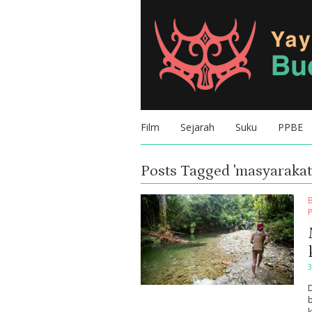
Film
Sejarah
Suku
PPBE
Posts Tagged '
masyarakat
3
D
b
k