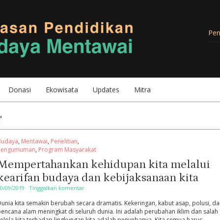
Donasi
Ekowisata
Updates
Mitra
'
Budaya
,
Mentawai
,
Penelitian
,
Pengumuman
,
Program Masyarakat
Mempertahankan kehidupan kita melalui
kearifan budaya dan kebijaksanaan kita
0/09/2019
·
Tinggalkan komentar
unia kita semakin berubah secara dramatis. Kekeringan, kabut asap, polusi, d
encana alam meningkat di seluruh dunia. Ini adalah perubahan iklim dan salah
elola kita terhadap lingkungan kita adalah penyebanya. Kita semua harus